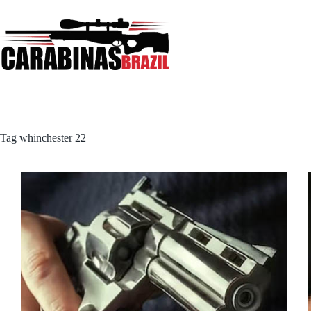
Pular
para
o
conteúdo
Tag
whinchester 22