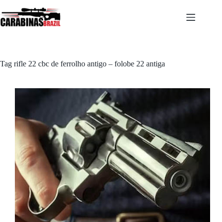
Pular
para
o
conteúdo
Tag
rifle 22 cbc de ferrolho antigo – folobe 22 antiga