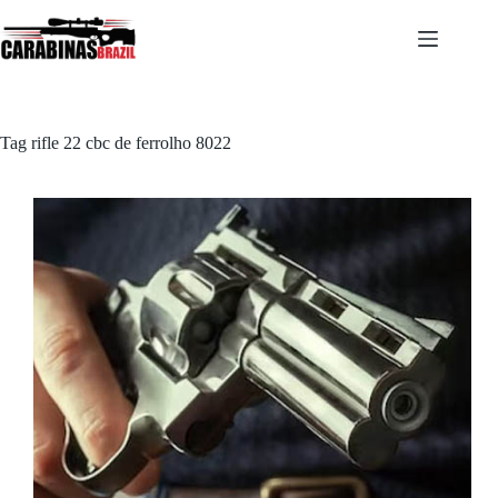
Pular
para
o
conteúdo
Tag
rifle 22 cbc de ferrolho 8022