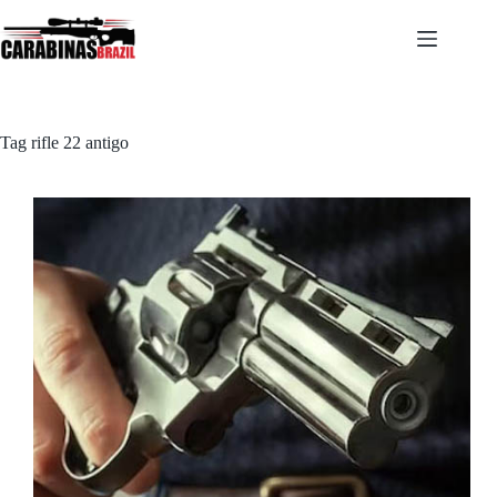
Pular
para
o
conteúdo
Tag
rifle 22 antigo