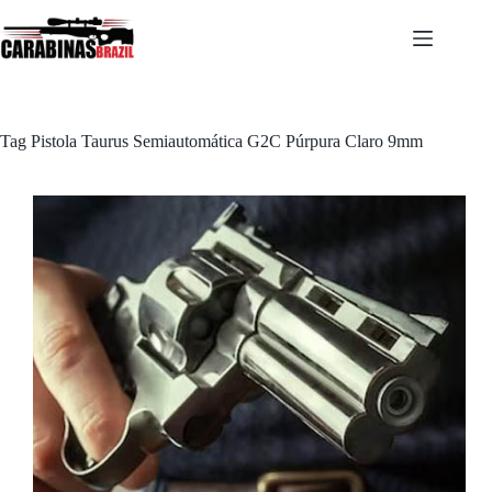
Pular
para
o
conteúdo
Tag
Pistola Taurus Semiautomática G2C Púrpura Claro 9mm