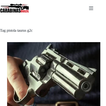
Pular
para
o
conteúdo
Tag
pistola taurus g2c