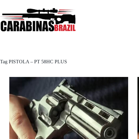
Pular
para
o
conteúdo
Tag
PISTOLA – PT 58HC PLUS