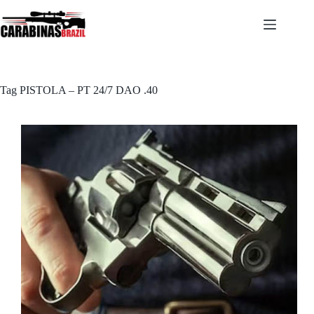
Pular
para
o
conteúdo
Tag
PISTOLA – PT 24/7 DAO .40