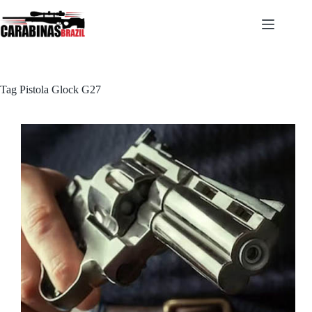
Pular
para
o
conteúdo
Tag
Pistola Glock G27