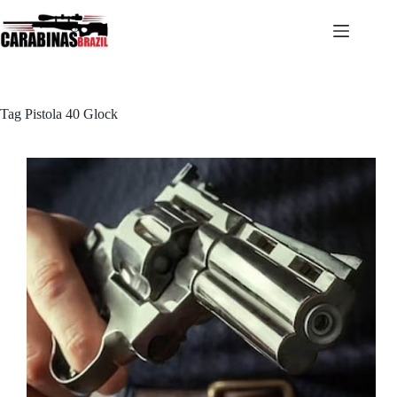
Pular
para
o
conteúdo
Tag
Pistola 40 Glock