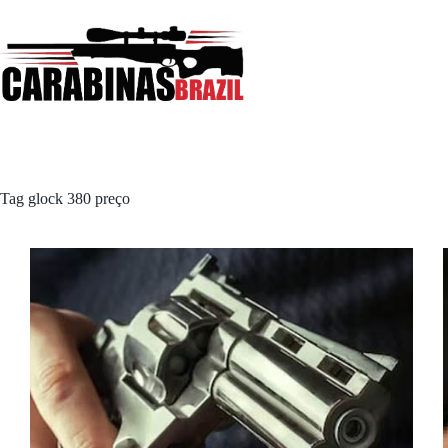
Pular
para
o
conteúdo
Tag
glock 380 preço