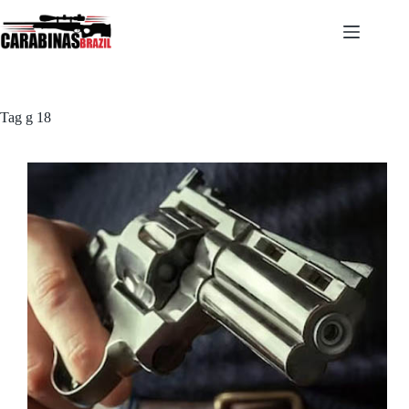
Pular
para
o
conteúdo
Tag
g 18