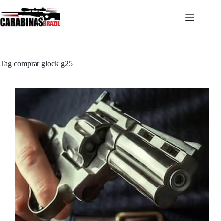
Pular
para
o
conteúdo
Tag
comprar glock g25