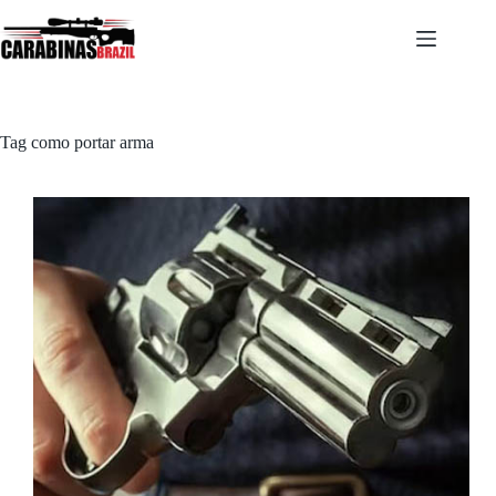
Pular
para
o
conteúdo
Tag
como portar arma