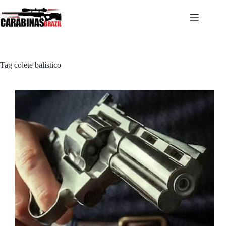
Pular
para
o
conteúdo
Tag
colete balístico