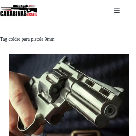
Pular
para
o
conteúdo
Tag
coldre para pistola 9mm