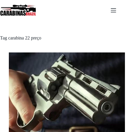
Pular
para
o
conteúdo
Tag
carabina 22 preço