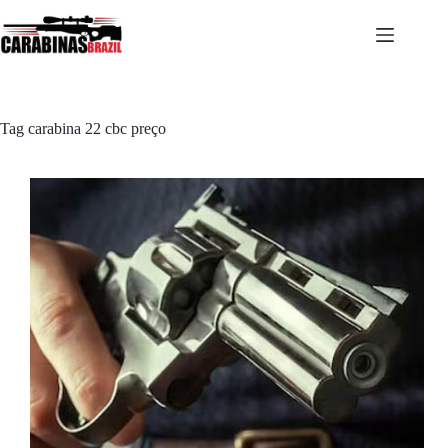
Pular
para
o
conteúdo
Tag
carabina 22 cbc preço