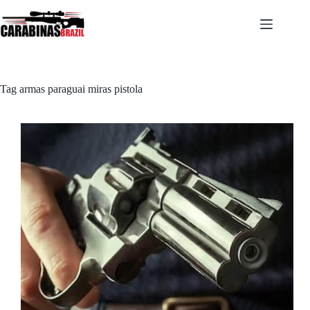
Pular
para
o
conteúdo
Tag
armas paraguai miras pistola