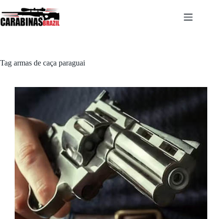
Pular
para
o
conteúdo
Tag
armas de caça paraguai