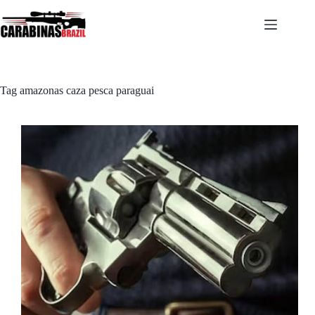
Pular
para
o
conteúdo
Tag
amazonas caza pesca paraguai