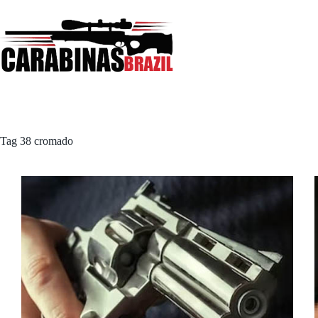
Pular
para
o
conteúdo
Tag
38 cromado