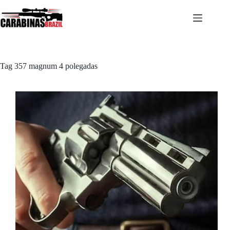
Pular
para
o
conteúdo
Tag
357 magnum 4 polegadas